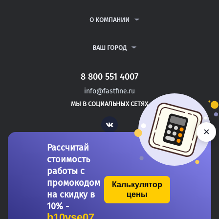
КУРСОВЫЕ РАБОТЫ
АНТИПЛАГИАТ
РЕФЕРАТЫ
ВОПРОСЫ И ОТВЕТЫ
О КОМПАНИИ
ВСЕ УСЛУГИ
ПУБЛИЧНАЯ ОФЕРТА
О КОМПАНИИ
ПОЛИТИКА КОНФИДЕНЦИАЛЬНОСТИ
КОНТАКТЫ
ВАШ ГОРОД
АВТОРАМ
МОСКВА
САНКТ-ПЕТЕРБУРГ
8 800 551 4007
ДИМИТРОВГРАД
info@fastfine.ru
СЫЗРАНЬ
МЫ В СОЦИАЛЬНЫХ СЕТЯХ
ДАЛЬНЕГОРСК
Vk
×
Рассчитай
стоимость
работы с
промокодом
Калькулятор
на скидку в
цены
Copyright 2011-2026 FastFine.ru
10% -
b10vse07